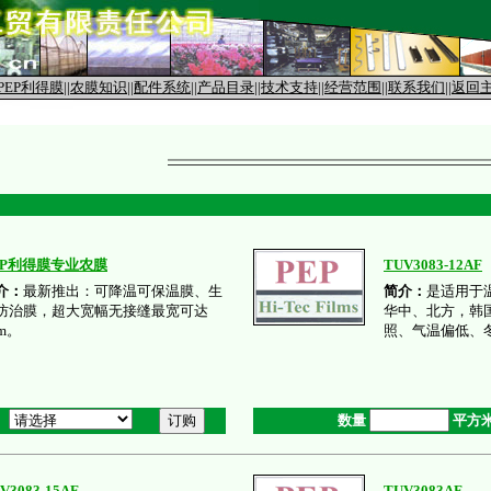
PEP利得膜
||
农膜知识
||
配件系统
||
产品目录
||
技术支持
||
经营范围
||
联系我们
||
返回
EP利得膜专业农膜
TUV3083-12AF
介：
最新推出：可降温可保温膜、生
简介：
是适用于
防治膜，超大宽幅无接缝最宽可达
华中、北方，韩
8m。
照、气温偏低、
数量
平方
V3083-15AF
TUV3083AF