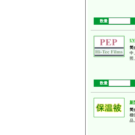
数量
UV
简
中
照
数量
新
简
棚
品