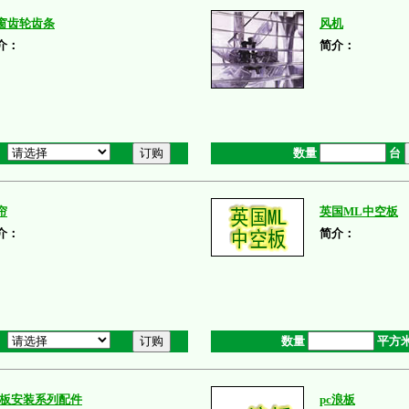
窗齿轮齿条
风机
介：
简介：
数量
台
帘
英国ML中空板
介：
简介：
数量
平方
C板安装系列配件
pc浪板