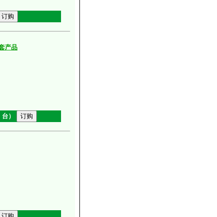
套产品
、台）