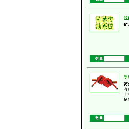
拉
简
数量
手
简
有
全
操
数量