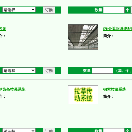
数量
个
气泵
内/外遮阳系统配
介：
简介：
数量
（套、个
轮齿条拉幕系统
钢索拉幕系统
介：
简介：
数量
个