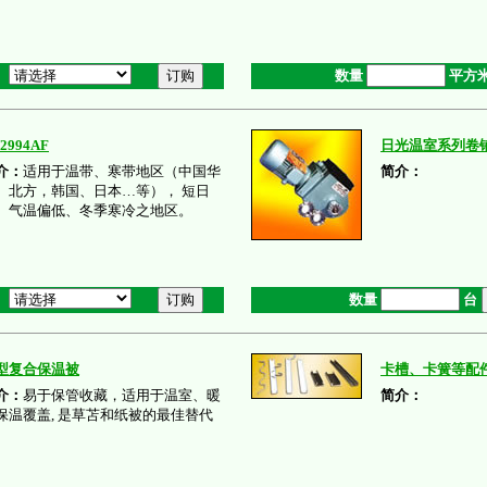
数量
平方
2994AF
日光温室系列卷
介：
适用于温带、寒带地区（中国华
简介：
、北方，韩国、日本…等）， 短日
、气温偏低、冬季寒冷之地区。
数量
台
型复合保温被
卡槽、卡簧等配
介：
易于保管收藏，适用于温室、暖
简介：
保温覆盖, 是草苫和纸被的最佳替代
。