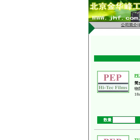
公司简介
||
P
简
物
1
数量
TU