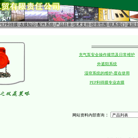
PEP利得膜
||
农膜知识
||
配件系统
||
产品目录
||
技术支持
||
经营范围
||
联系我们
||
返回
充气泵安全操作规范及日常维护
外遮阳系统
湿帘系统的维护-度在使用
PEP利得膜专业农膜
：
网站资料内部查询