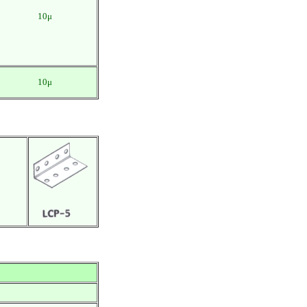
10μ
10μ