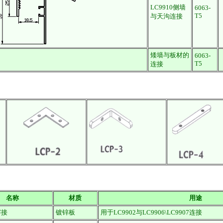
LC9910侧墙
6063-
T5
与天沟连接
矮墙与板材的
6063-
T5
连接
名称
材质
用途
字接
镀锌板
用于LC9902与LC9906\LC9907连接