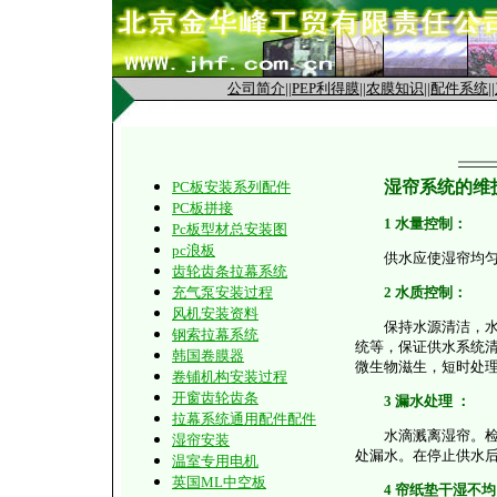
公司简介
||
PEP利得膜
||
农膜知识
||
配件系统
||
湿帘系统的维
PC板安装系列配件
PC板拼接
1 水量控制：
Pc板型材总安装图
pc浪板
供水应使湿帘均匀湿
齿轮齿条拉幕系统
充气泵安装过程
2 水质控制：
风机安装资料
保持水源清洁，水的酸
钢索拉幕系统
统等，保证供水系统
韩国卷膜器
微生物滋生，短时处理可
卷铺机构安装过程
开窗齿轮齿条
3 漏水处理 ：
拉幕系统通用配件配件
水滴溅离湿帘。检查
湿帘安装
处漏水。在停止供水
温室专用电机
英国ML中空板
4 帘纸垫干湿不均