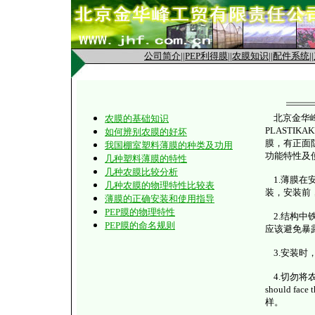
公司简介
||
PEP利得膜
||
农膜知识
||
配件系统
||
北京金华峰
农膜的基础知识
PLASTI
如何辨别农膜的好坏
膜，有正面
我国棚室塑料薄膜的种类及功用
功能特性及
几种塑料薄膜的特性
几种农膜比较分析
1.薄膜在
几种农膜的物理特性比较表
装，安装前
薄膜的正确安装和使用指导
PEP膜的物理特性
2.结构中
PEP膜的命名规则
应该避免暴
3.安装时
4.切勿将农膜
should 
样。