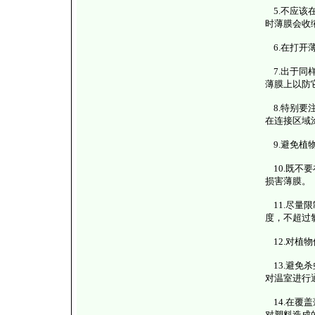
5.不应该
时薄膜会收
6.在打开
7.出于同
薄膜上以防
8.特别要
在连接区域
9.避免植
10.既不
损害薄膜。
11.尽量
度，不超过
12.对植
13.避免
对温室进行
14.在覆
对塑料造成